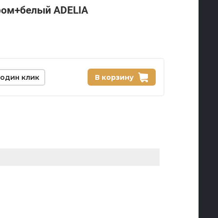
ром+белый ADELIA
 один клик
В корзину