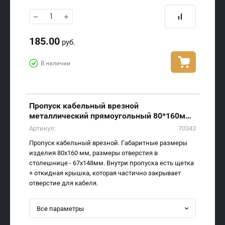
−
+
185.00
руб.
В наличии
Пропуск кабельный врезной
металлический прямоугольный 80*160мм,
черный, AKS
Артикул:
70343
Пропуск кабельный врезной. Габаритные размеры
изделия 80х160 мм, размеры отверстия в
столешнице - 67х148мм. Внутри пропуска есть щетка
+ откидная крышка, которая частично закрывает
отверстие для кабеля.
Все параметры